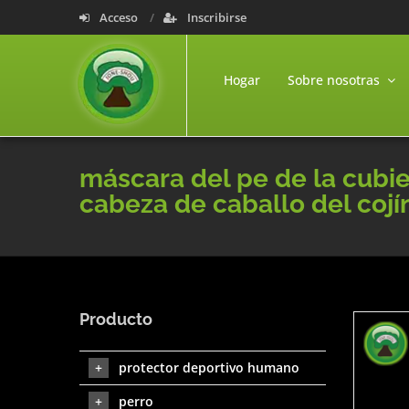
Acceso
Inscribirse
Hogar
Sobre nosotras
máscara del pe de la cubie
cabeza de caballo del cojí
Producto
protector deportivo humano
perro