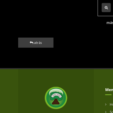
más
atrás
Men
H
So