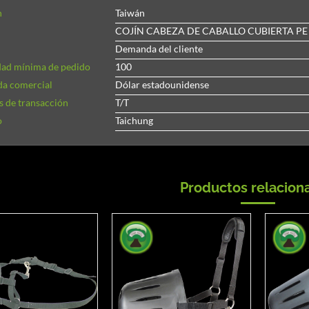
n
Taiwán
COJÍN CABEZA DE CABALLO CUBIERTA P
Demanda del cliente
dad mínima de pedido
100
a comercial
Dólar estadounidense
 de transacción
T/T
o
Taichung
Productos relacion