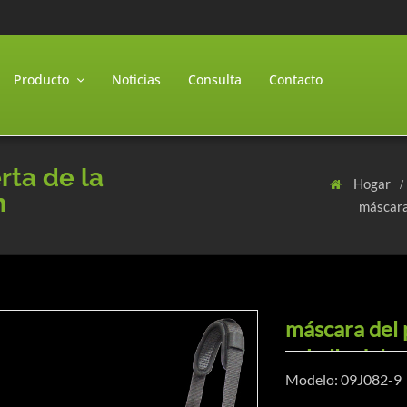
Producto
Noticias
Consulta
Contacto
rta de la
Hogar
n
máscara 
máscara del p
caballo del c
Modelo: 09J082-9