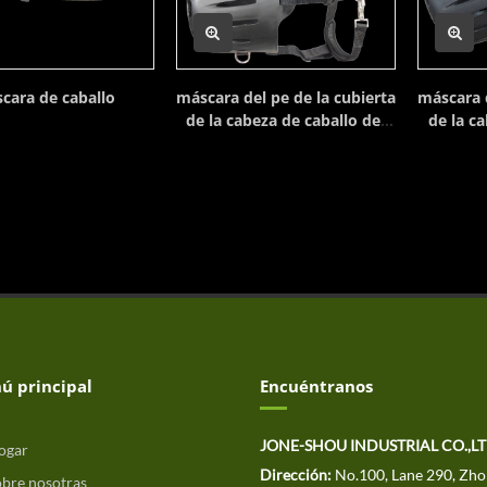
cara de caballo
máscara del pe de la cubierta
máscara d
de la cabeza de caballo del
de la ca
cojín
ú principal
Encuéntranos
JONE-SHOU INDUSTRIAL CO.,L
ogar
Dirección:
No.100, Lane 290, Zho
bre nosotras