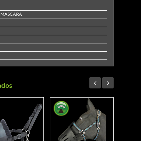
E MÁSCARA
ados