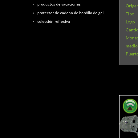
productos de vacaciones
Orige
protector de cadena de bordillo de gel
Tipo
colección reflexiva
Logo
Canti
Moned
medios
Puert