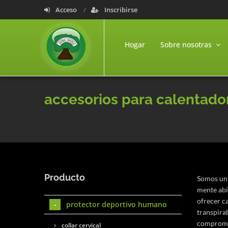
Acceso
Inscribirse
Hogar
Sobre nosotras
accesorios para calentado
Producto
Somos un 
mente abi
ofrecer c
protector deportivo humano
transpira
compromet
collar cervical