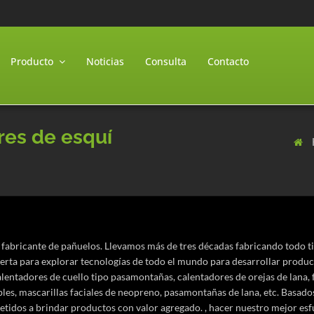
Producto
Noticias
Consulta
Contacto
res de esquí
fabricante de pañuelos. Llevamos más de tres décadas fabricando todo t
erta para explorar tecnologías de todo el mundo para desarrollar prod
alentadores de cuello tipo pasamontañas, calentadores de orejas de lana, f
bles, mascarillas faciales de neopreno, pasamontañas de lana, etc. Basado
idos a brindar productos con valor agregado. , hacer nuestro mejor esfue