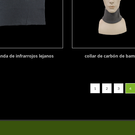
nda de infrarrojos lejanos
collar de carbón de ba
1
2
3
4