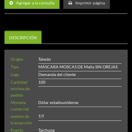
Agregar a la consulta
Imprimir página
DESCRIPCIÓN
Origen
Taiwán
Tipo
MÁSCARA MOSCAS DE Malla SIN OREJAS
Logo
Demanda del cliente
Cantidad
100
mínima de
pedido
Moneda
Dólar estadounidense
comercial
medios de
T/T
transacción
Puerto
Taichung