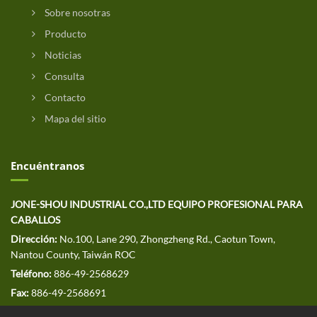
Sobre nosotras
Producto
Noticias
Consulta
Contacto
Mapa del sitio
Encuéntranos
JONE-SHOU INDUSTRIAL CO.,LTD EQUIPO PROFESIONAL PARA
CABALLOS
Dirección:
No.100, Lane 290, Zhongzheng Rd., Caotun Town,
Nantou County, Taiwán ROC
Teléfono:
886-49-2568629
Fax:
886-49-2568691
CORREO ELECTRÓNICO:
jssales@jone-shou.com