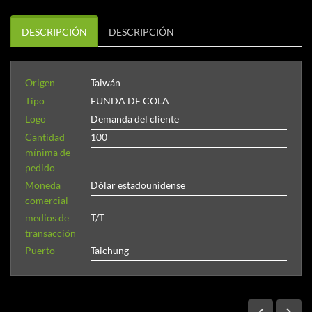
DESCRIPCIÓN
DESCRIPCIÓN
Origen
Taiwán
Tipo
FUNDA DE COLA
Logo
Demanda del cliente
Cantidad
100
mínima de
pedido
Moneda
Dólar estadounidense
comercial
medios de
T/T
transacción
Puerto
Taichung