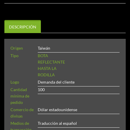
DESCRIPCIÓN
Origen
Taiwán
Tipo
BOTA
REFLECTANTE
HASTA LA
RODILLA
Logo
Demanda del cliente
Cantidad
100
mínima de
pedido
Comercio de
Dólar estadounidense
divisas
Medios de
Traducción al español
transacción