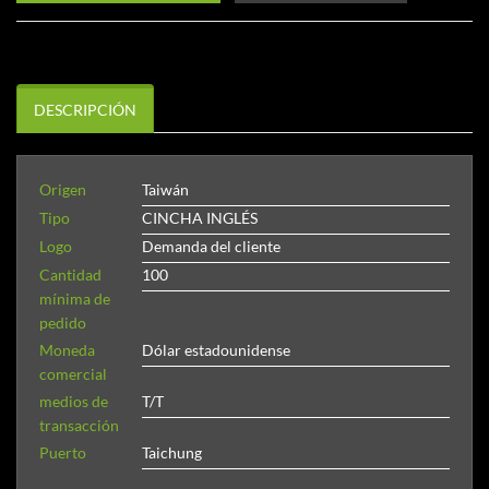
DESCRIPCIÓN
Origen
Taiwán
Tipo
CINCHA INGLÉS
Logo
Demanda del cliente
Cantidad
100
mínima de
pedido
Moneda
Dólar estadounidense
comercial
medios de
T/T
transacción
Puerto
Taichung