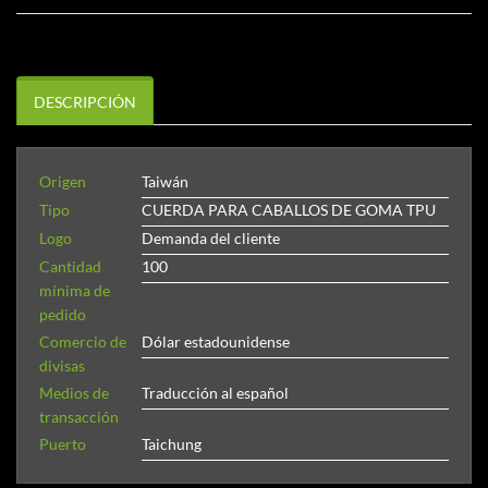
DESCRIPCIÓN
Origen
Taiwán
Tipo
CUERDA PARA CABALLOS DE GOMA TPU
Logo
Demanda del cliente
Cantidad
100
mínima de
pedido
Comercio de
Dólar estadounidense
divisas
Medios de
Traducción al español
transacción
Puerto
Taichung