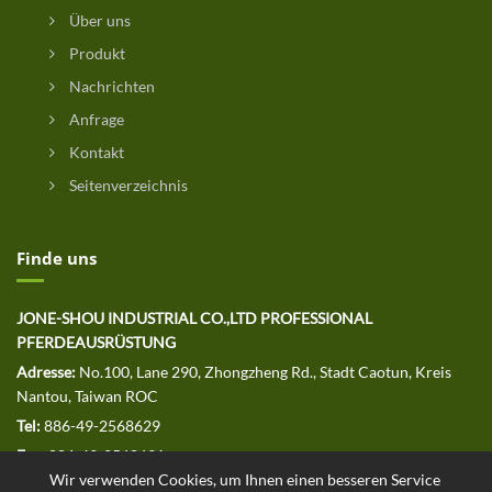
Über uns
Produkt
Nachrichten
Anfrage
Kontakt
Seitenverzeichnis
Finde uns
JONE-SHOU INDUSTRIAL CO.,LTD PROFESSIONAL
PFERDEAUSRÜSTUNG
Adresse:
No.100, Lane 290, Zhongzheng Rd., Stadt Caotun, Kreis
Nantou, Taiwan ROC
Tel:
886-49-2568629
Fax:
886-49-2568691
Wir verwenden Cookies, um Ihnen einen besseren Service
E-MAIL:
jssales@jone-shou.com