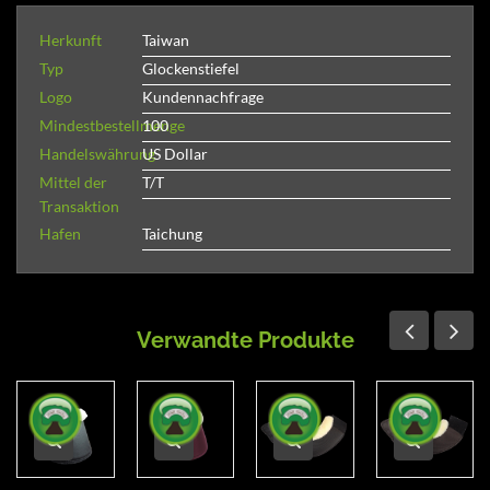
Herkunft
Taiwan
Typ
Glockenstiefel
Logo
Kundennachfrage
Mindestbestellmenge
100
Handelswährung
US Dollar
Mittel der
T/T
Transaktion
Hafen
Taichung
Verwandte Produkte