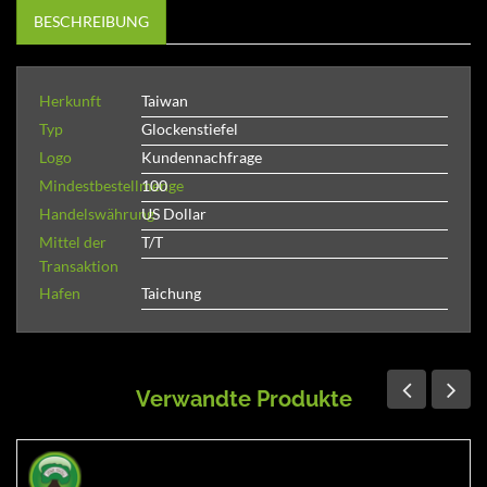
BESCHREIBUNG
Herkunft
Taiwan
Typ
Glockenstiefel
Logo
Kundennachfrage
Mindestbestellmenge
100
Handelswährung
US Dollar
Mittel der
T/T
Transaktion
Hafen
Taichung
Verwandte Produkte