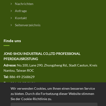
Nachrichten
Anfrage
Kontakt
Seitenverzeichnis
Finde uns
JONE-SHOU INDUSTRIAL CO.,LTD PROFESSIONAL
PFERDEAUSRÜSTUNG
Adresse:
No.100, Lane 290, Zhongzheng Rd., Stadt Caotun, Kreis
Nantou, Taiwan ROC
Tel:
886-49-2568629
Fax:
886-49-2568691
Wir verwenden Cookies, um Ihnen einen besseren Service
E-MAIL:
jssales@jone-shou.com
zu bieten. Durch die Fortsetzung dieser Website stimmen
Sie der Cookie-Richtlinie zu.