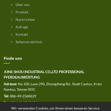
Über uns
Produkt
Nachrichten
Anfrage
Kontakt
Seitenverzeichnis
Finde uns
JONE-SHOU INDUSTRIAL CO.,LTD PROFESSIONAL
PFERDEAUSRÜSTUNG
Adresse:
No.100, Lane 290, Zhongzheng Rd., Stadt Caotun, Kreis
Nantou, Taiwan ROC
Tel:
886-49-2568629
Fax:
886-49-2568691
Wir verwenden Cookies, um Ihnen einen besseren Service
E-MAIL:
jssales@jone-shou.com