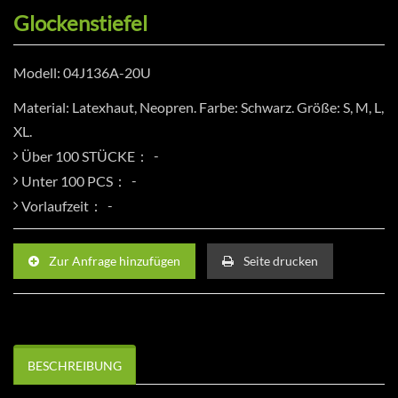
Glockenstiefel
Modell: 04J136A-20U
Material: Latexhaut, Neopren. Farbe: Schwarz. Größe: S, M, L,
XL.
Über 100 STÜCKE：
Unter 100 PCS：
Vorlaufzeit：
Zur Anfrage hinzufügen
Seite drucken
BESCHREIBUNG