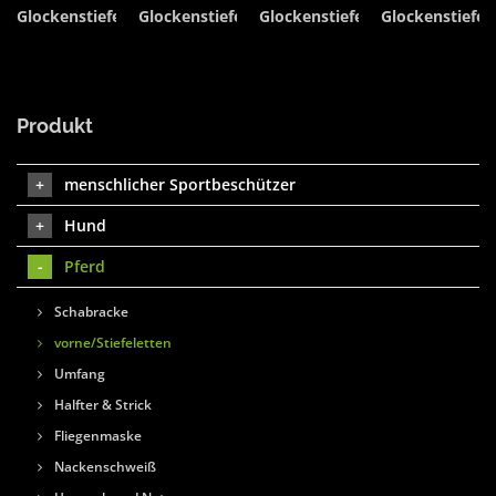
Glockenstiefel
Glockenstiefel
Glockenstiefel
Glockenstiefel
Produkt
menschlicher Sportbeschützer
Hund
Pferd
Schabracke
vorne/Stiefeletten
Umfang
Halfter & Strick
Fliegenmaske
Nackenschweiß