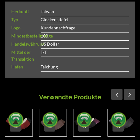
Herkunft
Taiwan
Typ
Glockenstiefel
Logo
Kundennachfrage
Mindestbestellmenge
100
Handelswährung
US Dollar
Mittel der
T/T
Transaktion
Hafen
Taichung
Verwandte Produkte