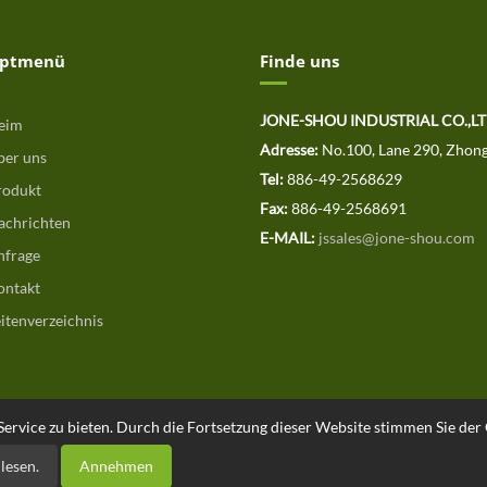
ptmenü
Finde uns
JONE-SHOU INDUSTRIAL CO.,
eim
Adresse:
No.100, Lane 290, Zhong
er uns
Tel:
886-49-2568629
odukt
Fax:
886-49-2568691
chrichten
E-MAIL:
jssales@jone-shou.com
frage
ntakt
itenverzeichnis
rvice zu bieten. Durch die Fortsetzung dieser Website stimmen Sie der 
 lesen.
Annehmen
echte vorbehalten. Designed by
.
ATTEIPO