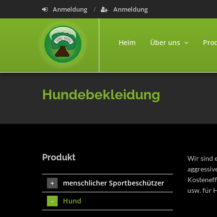
Anmeldung
Anmeldung
Heim
Über uns
Pro
Hundebekleidung
Produkt
Wir sind 
aggressiv
Kosteneff
menschlicher Sportbeschützer
usw. für 
Hund