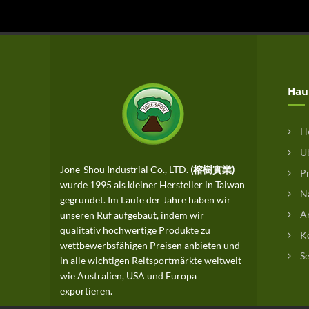
Hau
H
Üb
Jone-Shou Industrial Co., LTD.
(榕樹實業)
Pr
wurde 1995 als kleiner Hersteller in Taiwan
Na
gegründet. Im Laufe der Jahre haben wir
An
unseren Ruf aufgebaut, indem wir
qualitativ hochwertige Produkte zu
Ko
wettbewerbsfähigen Preisen anbieten und
Se
in alle wichtigen Reitsportmärkte weltweit
wie Australien, USA und Europa
exportieren.