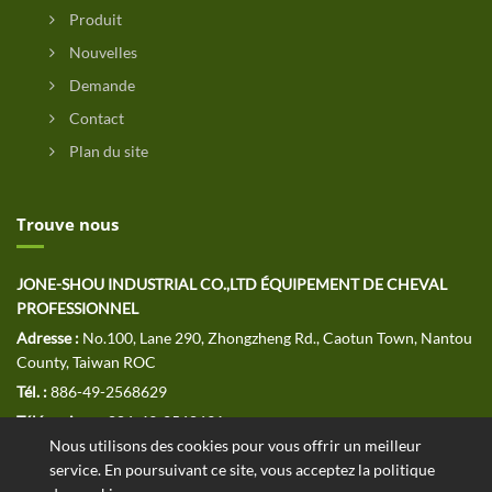
Produit
Nouvelles
Demande
Contact
Plan du site
Trouve nous
JONE-SHOU INDUSTRIAL CO.,LTD ÉQUIPEMENT DE CHEVAL
PROFESSIONNEL
Adresse :
No.100, Lane 290, Zhongzheng Rd., Caotun Town, Nantou
County, Taiwan ROC
Tél. :
886-49-2568629
Télécopieur :
886-49-2568691
Nous utilisons des cookies pour vous offrir un meilleur
E-MAIL :
jssales@jone-shou.com
service. En poursuivant ce site, vous acceptez la politique