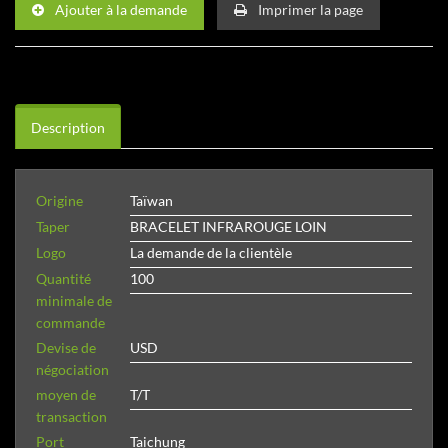
Ajouter à la demande
Imprimer la page
Description
Origine
Taïwan
Taper
BRACELET INFRAROUGE LOIN
Logo
La demande de la clientèle
Quantité
100
minimale de
commande
Devise de
USD
négociation
moyen de
T/T
transaction
Port
Taichung