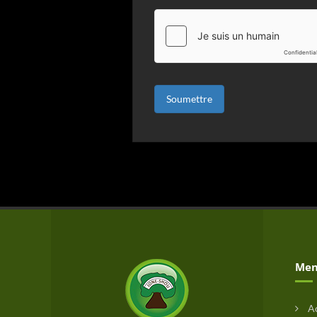
Soumettre
Men
Ac