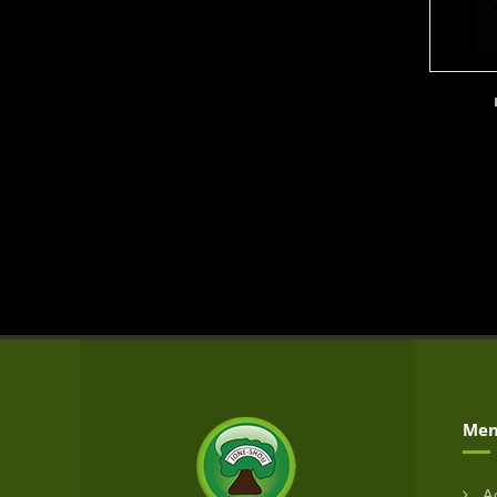
Men
Ac