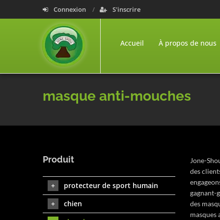
Connexion
S'inscrire
Accueil
À propos de nous
masque anti-mouches
Produit
Jone-Shou
des clien
engageons 
protecteur de sport humain
gagnant-g
chien
des masqu
masques a