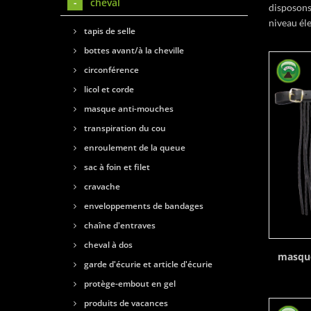
cheval
disposons
niveau éle
tapis de selle
bottes avant/à la cheville
circonférence
licol et corde
masque anti-mouches
transpiration du cou
enroulement de la queue
sac à foin et filet
cravache
enveloppements de bandages
chaîne d'entraves
cheval à dos
masque
garde d'écurie et article d'écurie
protège-embout en gel
produits de vacances