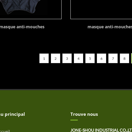
masque anti-mouches
masque anti-mouche
1
2
3
4
5
6
7
8
u principal
Trouve nous
JONE-SHOU INDUSTRIAL CO.,L
cueil