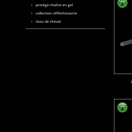
protège-chaîne en gel
collection réfléchissante
tissu de cheval