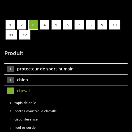
1
2
3
4
5
6
7
8
9
10
11
12
Produit
protecteur de sport humain
chien
cheval
tapis de selle
bottes avant/à la cheville
circonférence
licol et corde