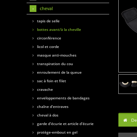
cheval
tapis de selle
bottes avant/à la cheville
circonférence
licol et corde
masque anti-mouches
transpiration du cou
enroulement de la queue
sac à foin et filet
cravache
enveloppements de bandages
chaîne d'entraves
cheval à dos
Des
garde d'écurie et article d'écurie
protège-embout en gel