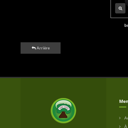
b
Arrière
Men
Ac
À 