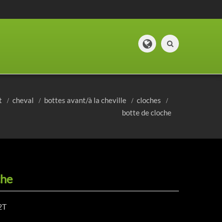
t
cheval
bottes avant/à la cheville
cloches
botte de cloche
che
2T