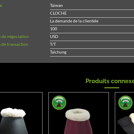
ne
Taïwan
CLOCHE
La demande de la clientèle
100
 de négociation
USD
 de transaction
T/T
Taichung
Produits connex