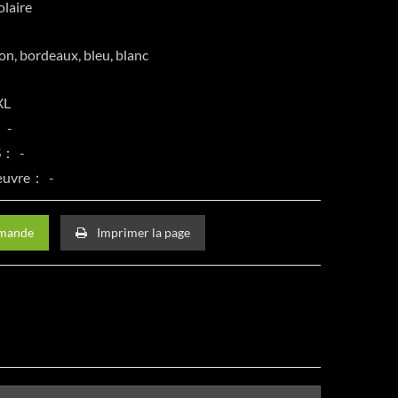
olaire
on, bordeaux, bleu, blanc
XXL
：
CS：
 œuvre：
emande
Imprimer la page