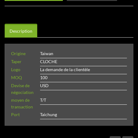
Description
Origine
Taïwan
Taper
CLOCHE
Logo
La demande de la clientèle
MOQ
100
Devise de
USD
négociation
moyen de
T/T
transaction
Port
Taichung