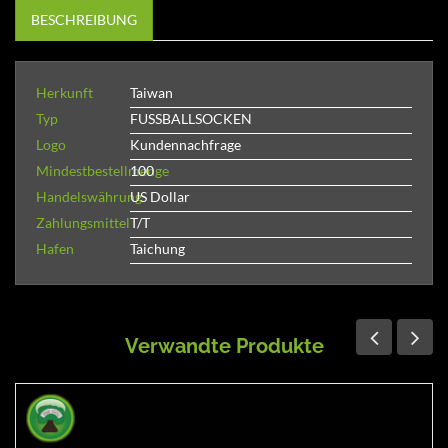
BESCHREIBUNG
Herkunft
Taiwan
Typ
FUSSBALLSOCKEN
Logo
Kundennachfrage
Mindestbestellmenge
100
Handelswährung
US Dollar
Zahlungsmittel
T/T
Hafen
Taichung
Verwandte Produkte