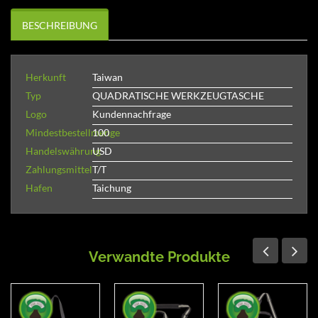
BESCHREIBUNG
Herkunft
Taiwan
Typ
QUADRATISCHE WERKZEUGTASCHE
Logo
Kundennachfrage
Mindestbestellmenge
100
Handelswährung
USD
Zahlungsmittel
T/T
Hafen
Taichung
Verwandte Produkte