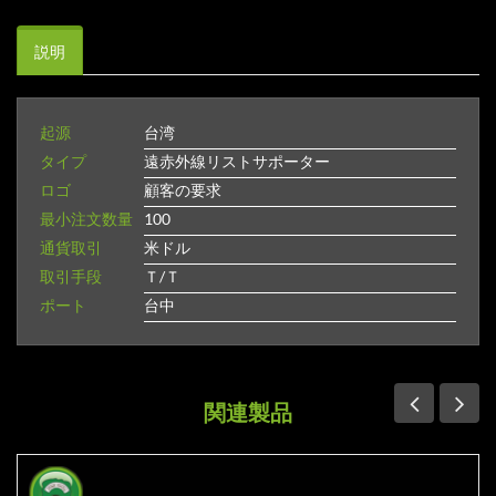
説明
起源
台湾
タイプ
遠赤外線リストサポーター
ロゴ
顧客の要求
最小注文数量
100
通貨取引
米ドル
取引手段
Ｔ/Ｔ
ポート
台中
関連製品