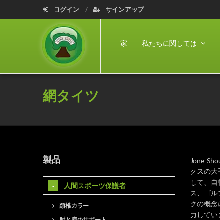
ログイン
サインアップ
家
私たちに関しては
網タイツ
製品
Jone
クスの大
して、自
人間スポーツ保護者
ス、ゴル
クの概念
頚椎カラー
力してい
肘と肩のサポート