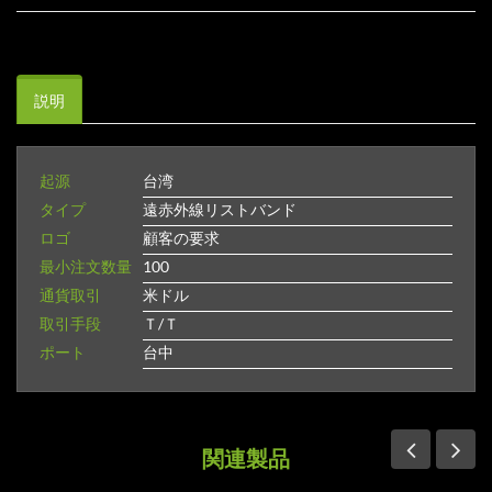
説明
起源
台湾
タイプ
遠赤外線リストバンド
ロゴ
顧客の要求
最小注文数量
100
通貨取引
米ドル
取引手段
Ｔ/Ｔ
ポート
台中
関連製品