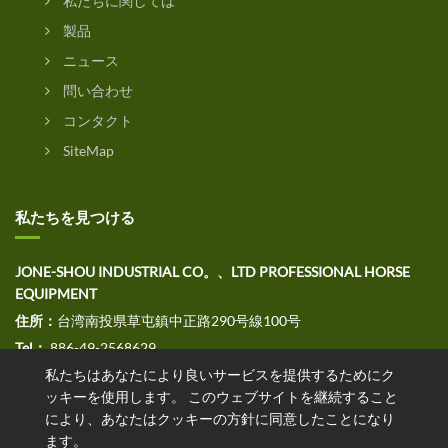
私たちに関しては
製品
ニュース
問い合わせ
コンタクト
SiteMap
私たちを見つける
JONE-SHOU INDUSTRIAL CO。、LTD PROFESSIONAL HORSE
EQUIPMENT
住所：
台湾南投県草屯鎮中正路290号線100号
Tel：
886-49-2568629
ファックス：
私たちはあなたにより良いサービスを提供するためにク
886-49-2568691
ッキーを使用します。 このウェブサイトを継続すること
E
メール：jssales@jone-shou.com
により、あなたはクッキーの方針に同意したことになり
ます。