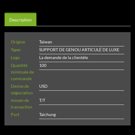
Description
Origine
Taïwan
Taper
SUPPORT DE GENOU ARTICULÉ DE LUXE
Logo
La demande de la clientèle
Quantité
100
minimale de
commande
Devise de
USD
négociation
moyen de
T/T
transaction
Port
Taichung