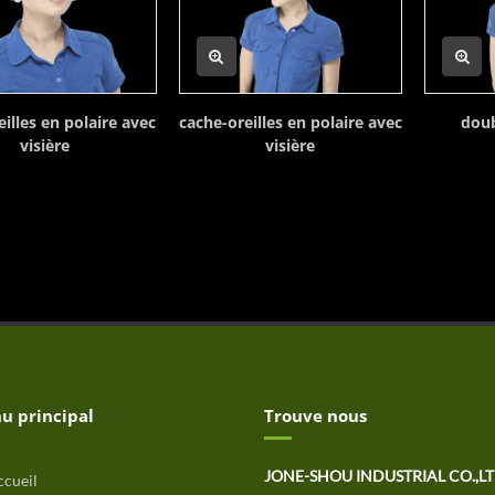
illes en polaire avec
cache-oreilles en polaire avec
doub
visière
visière
u principal
Trouve nous
JONE-SHOU INDUSTRIAL CO.,L
cueil