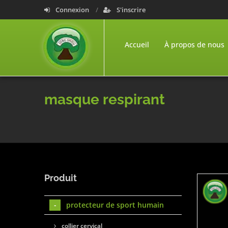
Connexion
S'inscrire
Accueil
À propos de nous
masque respirant
Produit
protecteur de sport humain
collier cervical