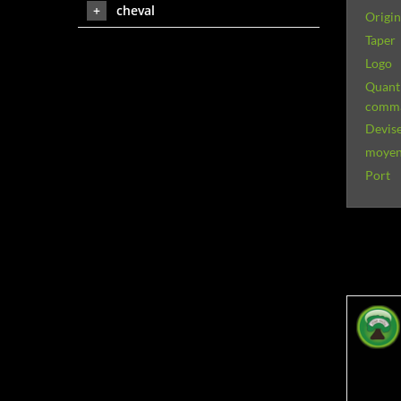
cheval
Origi
Taper
Logo
Quant
comm
Devise
moyen
Port