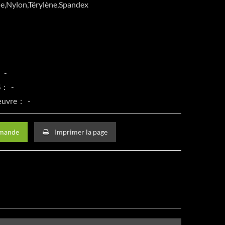
e,Nylon,Térylène,Spandex
：
CS：
 œuvre：
emande
Imprimer la page