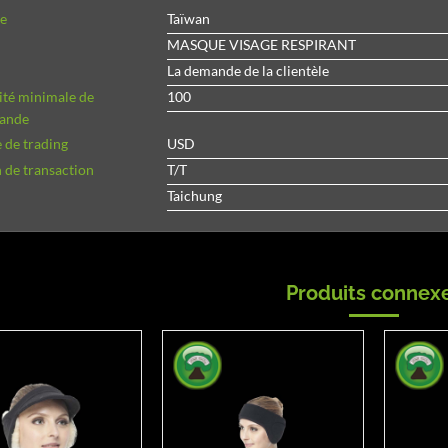
ne
Taïwan
MASQUE VISAGE RESPIRANT
La demande de la clientèle
ité minimale de
100
ande
 de trading
USD
 de transaction
T/T
Taichung
Produits connex