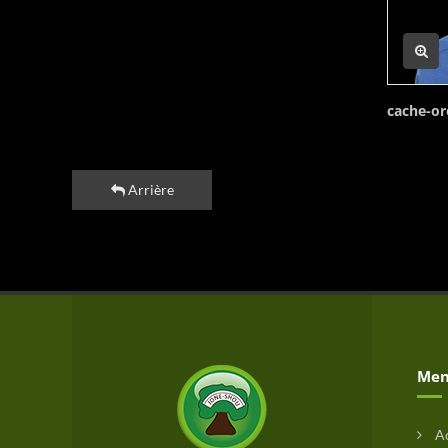
cache-ore
Arrière
Men
Ac