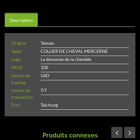
Description
Origine
Taïwan
Taper
COLLIER DE CHEVAL MERCERISÉ
Logo
La demande de la clientèle
MOQ
100
Devise de
USD
trading
moyen de
T/T
transaction
Port
Taichung
Produits connexes