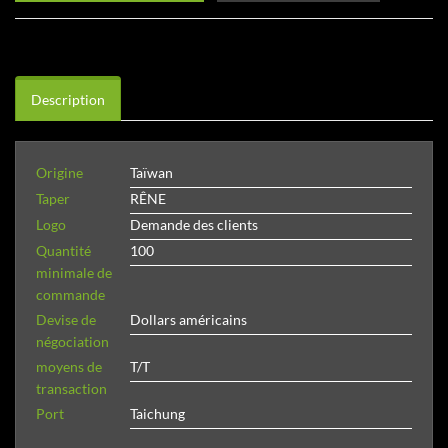
Description
Origine
Taïwan
Taper
RÊNE
Logo
Demande des clients
Quantité
100
minimale de
commande
Devise de
Dollars américains
négociation
moyens de
T/T
transaction
Port
Taichung