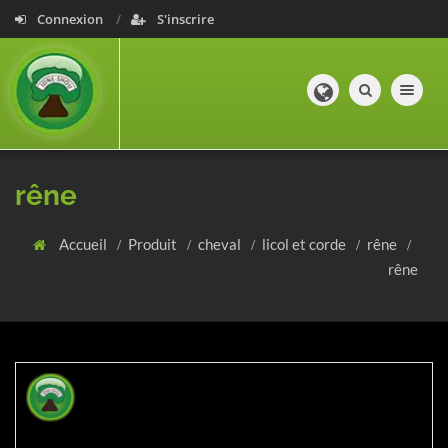
Connexion
S'inscrire
Toggle navig
rêne
Accueil
Produit
cheval
licol et corde
rêne
rêne