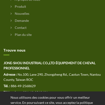
Produit
Nouvelles
Demande
Contact
Plan du site
Trouve nous
JONE-SHOU INDUSTRIAL CO.,LTD ÉQUIPEMENT DE CHEVAL
PROFESSIONNEL
Adresse :
No.100, Lane 290, Zhongzheng Rd., Caotun Town, Nantou
County, Taiwan ROC
Tél. :
886-49-2568629
Télécopieur :
886-49-2568691
Nous utilisons des cookies pour vous offrir un meilleur
E-MAIL :
jssales@jone-shou.com
service. En poursuivant ce site, vous acceptez la politique