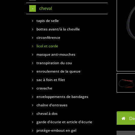
cheval
tapis de selle
bottes avant/à la cheville
circonférence
licol et corde
masque anti-mouches
transpiration du cou
enroulement de la queue
sac à foin et filet
cravache
enveloppements de bandages
chaîne d'entraves
cheval à dos
Des
garde d'écurie et article d'écurie
protège-embout en gel