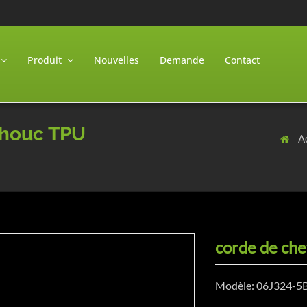
Produit
Nouvelles
Demande
Contact
chouc TPU
A
corde de ch
Modèle: 06J324-5