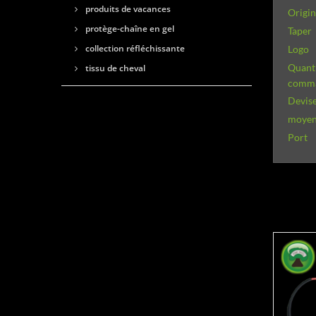
produits de vacances
Origi
protège-chaîne en gel
Taper
collection réfléchissante
Logo
Quant
tissu de cheval
comm
Devise
moyens
Port