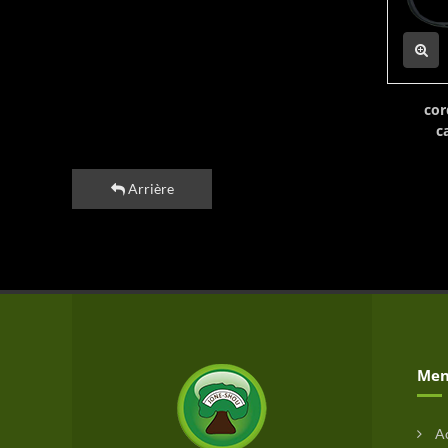
cor
c
Arrière
Men
Ac