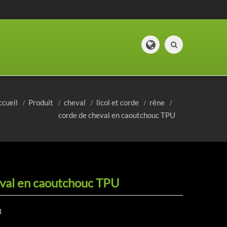
ccueil
Produit
cheval
licol et corde
rêne
corde de cheval en caoutchouc TPU
eval en caoutchouc TPU
B