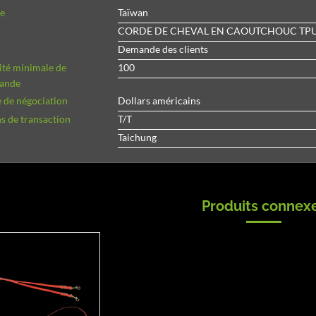
ne
Taïwan
CORDE DE CHEVAL EN CAOUTCHOUC TP
Demande des clients
ité minimale de
100
ande
 de négociation
Dollars américains
 de transaction
T/T
Taichung
Produits connex