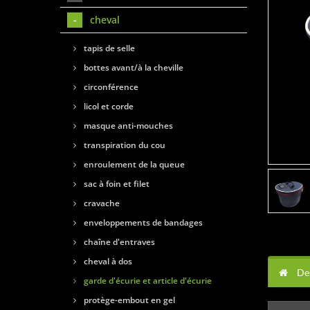
cheval
tapis de selle
bottes avant/à la cheville
circonférence
licol et corde
masque anti-mouches
transpiration du cou
enroulement de la queue
sac à foin et filet
cravache
enveloppements de bandages
chaîne d'entraves
cheval à dos
Des
garde d'écurie et article d'écurie
protège-embout en gel