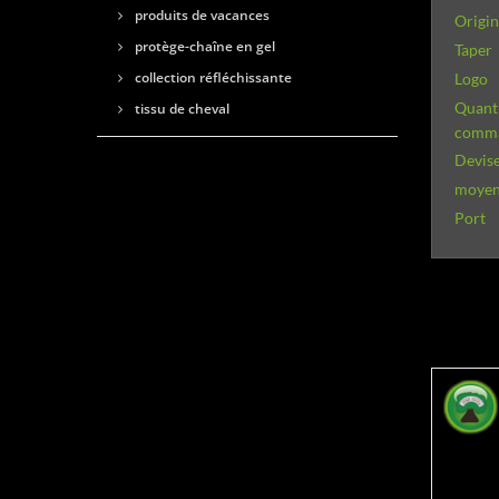
produits de vacances
Origi
protège-chaîne en gel
Taper
collection réfléchissante
Logo
Quant
tissu de cheval
comm
Devise
moyens
Port