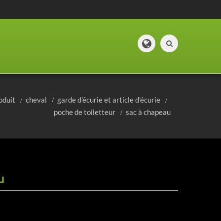
oduit
cheval
garde d'écurie et article d'écurie
poche de toiletteur
sac à chapeau
u