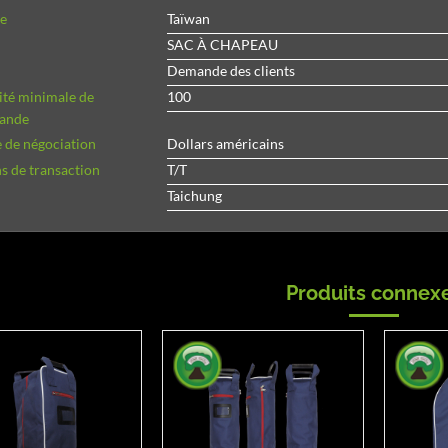
ne
Taïwan
SAC À CHAPEAU
Demande des clients
ité minimale de
100
ande
 de négociation
Dollars américains
 de transaction
T/T
Taichung
Produits connex