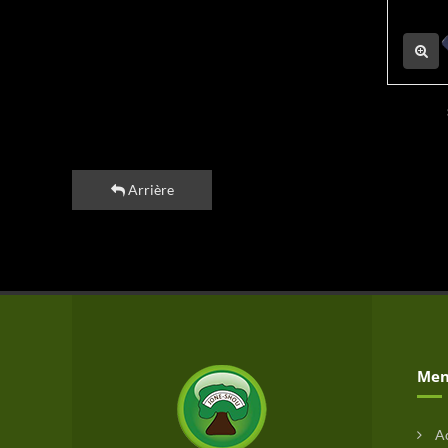
Arrière
Men
Ac