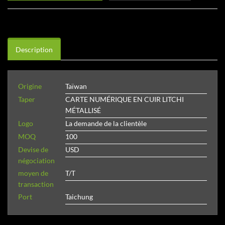
Description
Origine
Taïwan
Taper
CARTE NUMÉRIQUE EN CUIR LITCHI
MÉTALLISÉ
Logo
La demande de la clientèle
MOQ
100
Devise de
USD
négociation
moyen de
T/T
transaction
Port
Taichung