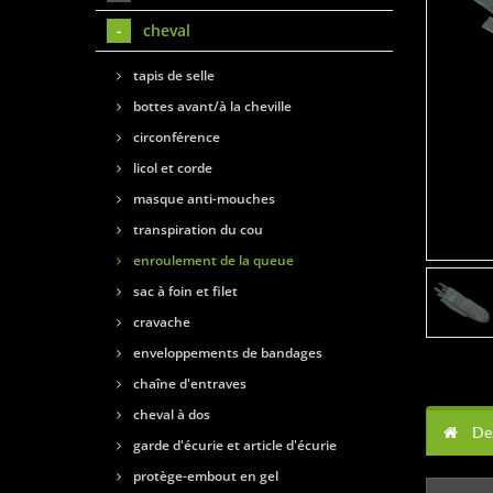
cheval
tapis de selle
bottes avant/à la cheville
circonférence
licol et corde
masque anti-mouches
transpiration du cou
enroulement de la queue
sac à foin et filet
cravache
enveloppements de bandages
chaîne d'entraves
cheval à dos
Des
garde d'écurie et article d'écurie
protège-embout en gel