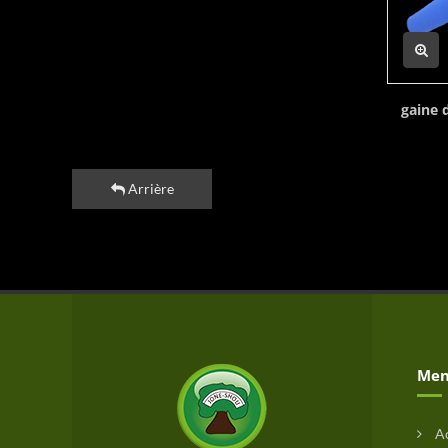
gaine 
Arrière
Men
Ac