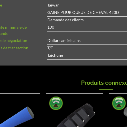
ne
Taïwan
GAINE POUR QUEUE DE CHEVAL 420D
Demande des clients
ité minimale de
100
ande
 de négociation
Dollars américains
 de transaction
T/T
Taichung
Produits connex