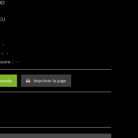
00D
LEU
：
CS：
 œuvre：
emande
Imprimer la page