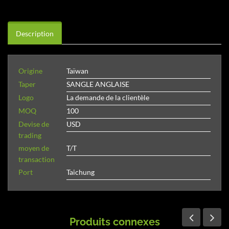
Description
Origine
Taïwan
Taper
SANGLE ANGLAISE
Logo
La demande de la clientèle
MOQ
100
Devise de
USD
trading
moyen de
T/T
transaction
Port
Taichung
Produits connexes