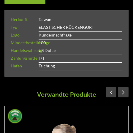
Herkunft
Taiwan
Typ
ELASTISCHER RÜCKENGURT
Logo
Kundennachfrage
Mindestbestellmenge
100
Handelswährung
US Dollar
Zahlungsmittel
T/T
Hafen
Taichung
Verwandte Produkte