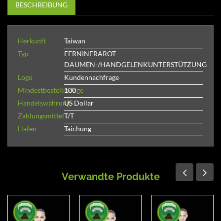
BESCHREIBUNG
Herkunft
Taiwan
Typ
FERNINFRAROT-
DAUMEN-/HANDGELENKUNTERSTÜTZUNG
Logo
Kundennachfrage
Mindestbestellmenge
100
Handelswährung
US Dollar
Zahlungsmittel
T/T
Hafen
Taichung
Verwandte Produkte