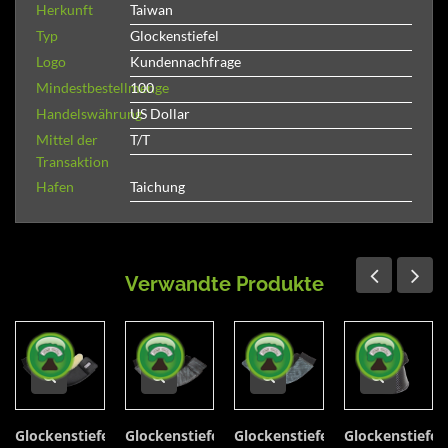
Herkunft
Taiwan
Typ
Glockenstiefel
Logo
Kundennachfrage
Mindestbestellmenge
100
Handelswährung
US Dollar
Mittel der
T/T
Transaktion
Hafen
Taichung
Verwandte Produkte
Glockenstiefel
Glockenstiefel
Glockenstiefel
Glockenstiefel