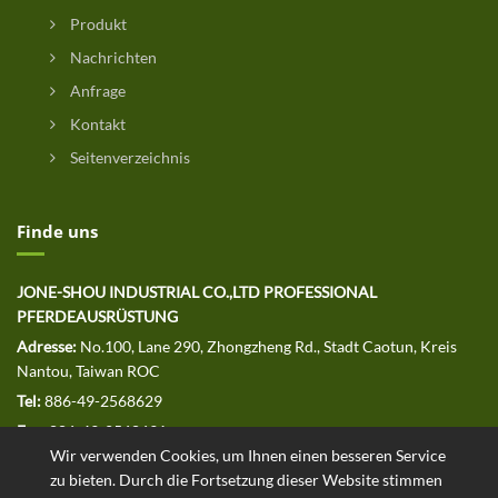
Produkt
Nachrichten
Anfrage
Kontakt
Seitenverzeichnis
Finde uns
JONE-SHOU INDUSTRIAL CO.,LTD PROFESSIONAL
PFERDEAUSRÜSTUNG
Adresse:
No.100, Lane 290, Zhongzheng Rd., Stadt Caotun, Kreis
Nantou, Taiwan ROC
Tel:
886-49-2568629
Fax:
886-49-2568691
Wir verwenden Cookies, um Ihnen einen besseren Service
E-MAIL:
jssales@jone-shou.com
zu bieten. Durch die Fortsetzung dieser Website stimmen