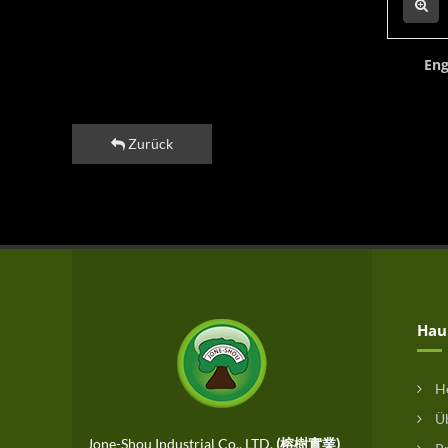
Eng
Zurück
Hau
H
Üb
Jone-Shou Industrial Co., LTD.
(榕樹實業)