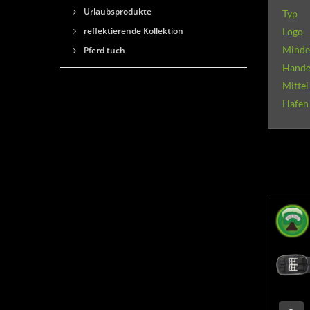
Urlaubsprodukte
Typ
reflektierende Kollektion
Logo
Minde
Pferd tuch
Hande
Mittel
Hafen