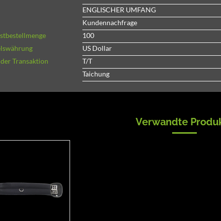
ENGLISCHER UMFANG
Kundennachfrage
stbestellmenge
100
lswährung
US Dollar
 der Transaktion
T/T
Taichung
Verwandte Produ