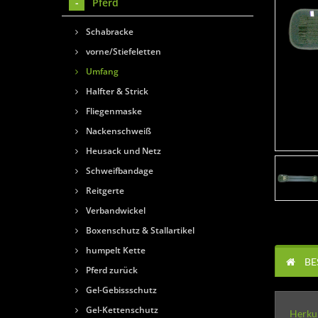
Pferd
Schabracke
vorne/Stiefeletten
Umfang
Halfter & Strick
Fliegenmaske
Nackenschweiß
Heusack und Netz
Schweifbandage
Reitgerte
Verbandwickel
Boxenschutz & Stallartikel
humpelt Kette
BE
Pferd zurück
Gel-Gebissschutz
Gel-Kettenschutz
Herku