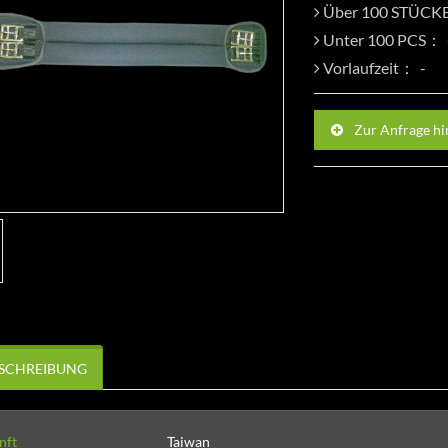
Über 100 STÜC
Unter 100 PCS：
Vorlaufzeit：
Zur Anfrage h
SCHREIBUNG
nft
Taiwan