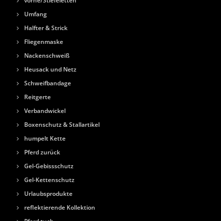
vorne/Stiefeletten
Umfang
Halfter & Strick
Fliegenmaske
Nackenschweiß
Heusack und Netz
Schweifbandage
Reitgerte
Verbandwickel
Boxenschutz & Stallartikel
humpelt Kette
Pferd zurück
Gel-Gebissschutz
Gel-Kettenschutz
Urlaubsprodukte
reflektierende Kollektion