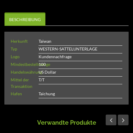
BESCHREIBUNG
Herkunft
Taiwan
Typ
WESTERN-SATTELUNTERLAGE
Logo
Kundennachfrage
Mindestbestellmenge
100
Handelswährung
US Dollar
Mittel der
T/T
Transaktion
Hafen
Taichung
Verwandte Produkte