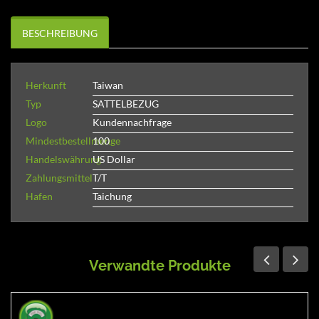
BESCHREIBUNG
Herkunft
Taiwan
Typ
SATTELBEZUG
Logo
Kundennachfrage
Mindestbestellmenge
100
Handelswährung
US Dollar
Zahlungsmittel
T/T
Hafen
Taichung
Verwandte Produkte