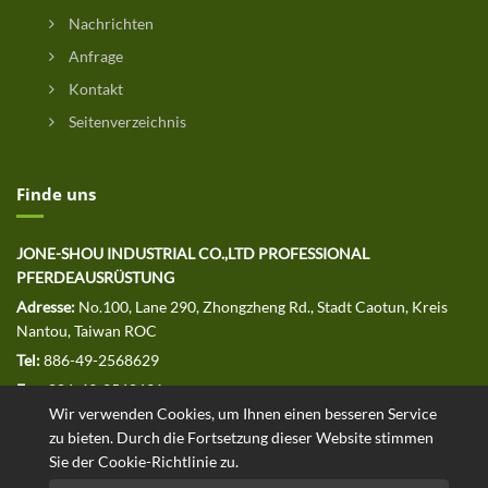
Nachrichten
Anfrage
Kontakt
Seitenverzeichnis
Finde uns
JONE-SHOU INDUSTRIAL CO.,LTD PROFESSIONAL
PFERDEAUSRÜSTUNG
Adresse:
No.100, Lane 290, Zhongzheng Rd., Stadt Caotun, Kreis
Nantou, Taiwan ROC
Tel:
886-49-2568629
Fax:
886-49-2568691
Wir verwenden Cookies, um Ihnen einen besseren Service
E-MAIL:
jssales@jone-shou.com
zu bieten. Durch die Fortsetzung dieser Website stimmen
Sie der Cookie-Richtlinie zu.