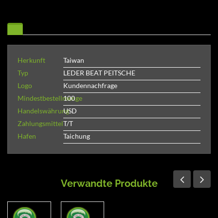
Herkunft
Taiwan
Typ
LEDER BEAT PEITSCHE
Logo
Kundennachfrage
Mindestbestellmenge
100
Handelswährung
USD
Zahlungsmittel
T/T
Hafen
Taichung
Verwandte Produkte