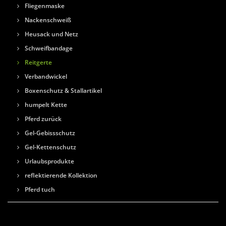
Fliegenmaske
Nackenschweiß
Heusack und Netz
Schweifbandage
Reitgerte
Verbandwickel
Boxenschutz & Stallartikel
humpelt Kette
Pferd zurück
Gel-Gebissschutz
Gel-Kettenschutz
Urlaubsprodukte
reflektierende Kollektion
Pferd tuch