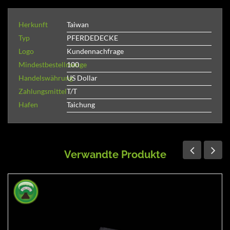
Herkunft
Taiwan
Typ
PFERDEDECKE
Logo
Kundennachfrage
Mindestbestellmenge
100
Handelswährung
US Dollar
Zahlungsmittel
T/T
Hafen
Taichung
Verwandte Produkte