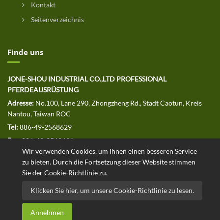
Kontakt
Seitenverzeichnis
Finde uns
JONE-SHOU INDUSTRIAL CO.,LTD PROFESSIONAL
PFERDEAUSRÜSTUNG
Adresse:
No.100, Lane 290, Zhongzheng Rd., Stadt Caotun, Kreis
Nantou, Taiwan ROC
Tel:
886-49-2568629
Fax:
886-49-2568691
Wir verwenden Cookies, um Ihnen einen besseren Service
E-MAIL:
jssales@jone-shou.com
zu bieten. Durch die Fortsetzung dieser Website stimmen
Sie der Cookie-Richtlinie zu.
Klicken Sie hier, um unsere Cookie-Richtlinie zu lesen.
Copyright © 2020 JONE-SHOU INDUSTRIAL CO.,LTD Alle Rechte
Annehmen
vorbehalten. Designed by
.
ATTEIPO