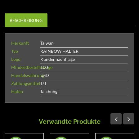
BESCHREIBUNG
Herkunft
Taiwan
Typ
RAINBOW HALTER
Logo
Kundennachfrage
Mindestbestellmenge
100
Handelswährung
USD
Zahlungsmittel
T/T
Hafen
Taichung
Verwandte Produkte