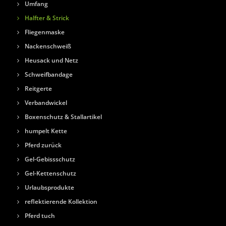
Umfang
Halfter & Strick
Fliegenmaske
Nackenschweiß
Heusack und Netz
Schweifbandage
Reitgerte
Verbandwickel
Boxenschutz & Stallartikel
humpelt Kette
Pferd zurück
Gel-Gebissschutz
Gel-Kettenschutz
Urlaubsprodukte
reflektierende Kollektion
Pferd tuch