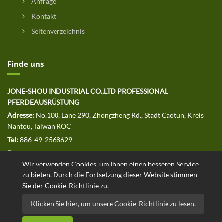
Anfrage
Kontakt
Seitenverzeichnis
Finde uns
JONE-SHOU INDUSTRIAL CO.,LTD PROFESSIONAL
PFERDEAUSRÜSTUNG
Adresse:
No.100, Lane 290, Zhongzheng Rd., Stadt Caotun, Kreis
Nantou, Taiwan ROC
Tel:
886-49-2568629
Fax:
886-49-2568691
Wir verwenden Cookies, um Ihnen einen besseren Service
E-MAIL:
jssales@jone-shou.com
zu bieten. Durch die Fortsetzung dieser Website stimmen
Sie der Cookie-Richtlinie zu.
Klicken Sie hier, um unsere Cookie-Richtlinie zu lesen.
Copyright © 2020 JONE-SHOU INDUSTRIAL CO.,LTD Alle Rechte