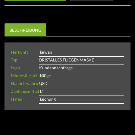
BESCHREIBUNG
Herkunft
Taiwan
Typ
BRISTALLES FLIEGENMASKE
Logo
Kundennachfrage
Mindestbestellmenge
100
Handelswährung
USD
Zahlungsmittel
T/T
Hafen
Taichung