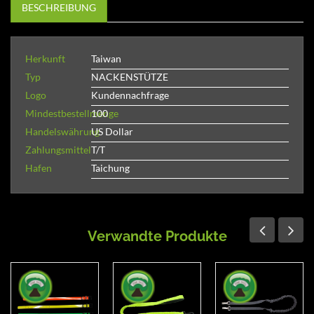
BESCHREIBUNG
Herkunft
Taiwan
Typ
NACKENSTÜTZE
Logo
Kundennachfrage
Mindestbestellmenge
100
Handelswährung
US Dollar
Zahlungsmittel
T/T
Hafen
Taichung
Verwandte Produkte