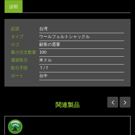
説明
起源
台湾
タイプ
ウールフェルトシャックル
ロゴ
顧客の需要
最小注文数量
100
通貨取引
米ドル
取引手段
Ｔ/Ｔ
ポート
台中
関連製品