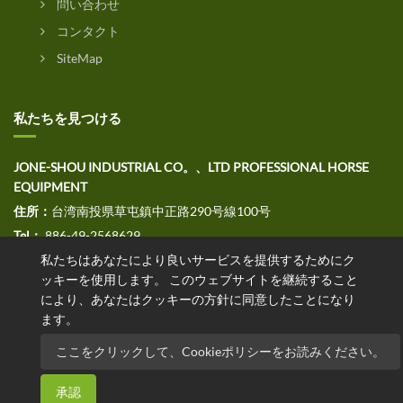
問い合わせ
コンタクト
SiteMap
私たちを見つける
JONE-SHOU INDUSTRIAL CO。、LTD PROFESSIONAL HORSE
EQUIPMENT
住所：
台湾南投県草屯鎮中正路290号線100号
Tel：
886-49-2568629
私たちはあなたにより良いサービスを提供するためにク
ファックス：
886-49-2568691
ッキーを使用します。 このウェブサイトを継続すること
E
メール：jssales@jone-shou.com
により、あなたはクッキーの方針に同意したことになり
ます。
ここをクリックして、Cookieポリシーをお読みください。
Copyright©2020JONE-SHOU INDUSTRIAL CO。、LTD無断複写・
承認
転載を禁じます。 Designed by
.
ATTEIPO