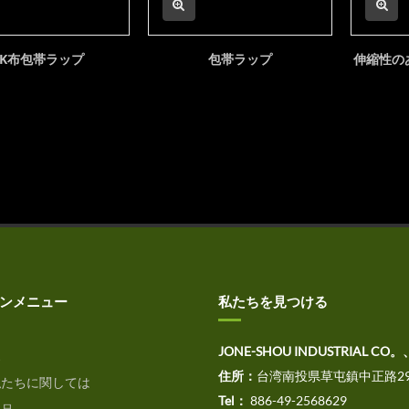
DK布包帯ラップ
包帯ラップ
伸縮性の
ンメニュー
私たちを見つける
JONE-SHOU INDUSTRIAL CO。
家
住所：
台湾南投県草屯鎮中正路29
たちに関しては
Tel：
886-49-2568629