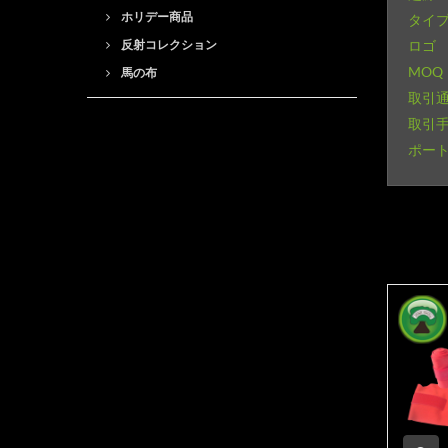
ホリデー商品
タイ
反射コレクション
ロゴ
MOQ
馬の布
取引
取引
ポー