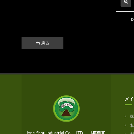
戻る
メイ
私
Jone-Shou Industrial Co.、LTD。
（榕樹實