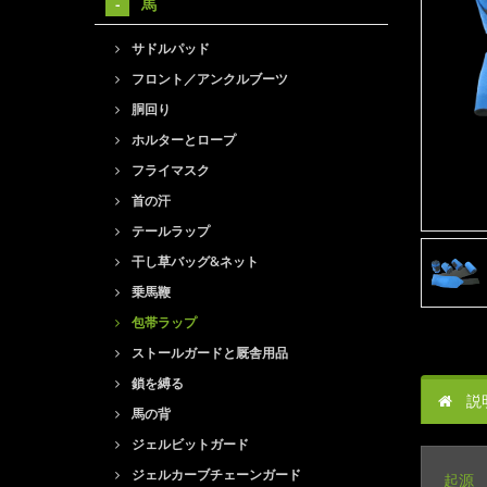
馬
サドルパッド
フロント／アンクルブーツ
胴回り
ホルターとロープ
フライマスク
首の汗
テールラップ
干し草バッグ&ネット
乗馬鞭
包帯ラップ
ストールガードと厩舎用品
鎖を縛る
説
馬の背
ジェルビットガード
ジェルカーブチェーンガード
起源