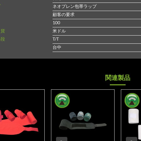
プ
ネオプレン包帯ラップ
顧客の要求
100
通貨
米ドル
手段
T/T
ト
台中
関連製品