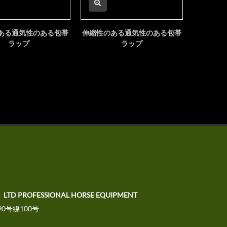
ある通気性のある包帯
伸縮性のある通気性のある包帯
包帯 セ
ラップ
ラップ
、LTD PROFESSIONAL HORSE EQUIPMENT
0号線100号