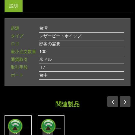
説明
起源
台湾
タイプ
レザービートホイップ
ロゴ
顧客の需要
最小注文数量
100
通貨取引
米ドル
取引手段
Ｔ/Ｔ
ポート
台中
関連製品