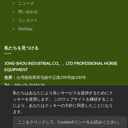
ニュース
問い合わせ
コンタクト
SiteMap
私たちを見つける
JONE-SHOU INDUSTRIAL CO。、LTD PROFESSIONAL HORSE
EQUIPMENT
住所：
台湾南投県草屯鎮中正路290号線100号
Tel：
886-49-2568629
私たちはあなたにより良いサービスを提供するためにク
ファックス：
886-49-2568691
ッキーを使用します。 このウェブサイトを継続すること
E
メール：jssales@jone-shou.com
により、あなたはクッキーの方針に同意したことになり
ます。
ここをクリックして、Cookieポリシーをお読みください。