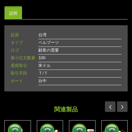
説明
起源
台湾
タイプ
ベルブーツ
ロゴ
顧客の需要
最小注文数量
100
通貨取引
米ドル
取引手段
Ｔ/Ｔ
ポート
台中
関連製品