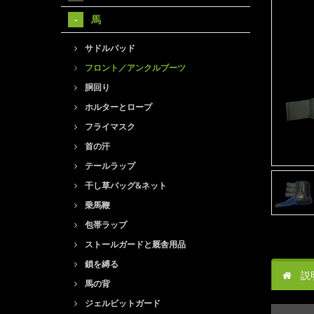
馬
サドルパッド
フロント／アンクルブーツ
胴回り
ホルターとロープ
フライマスク
首の汗
テールラップ
干し草バッグ&ネット
乗馬鞭
包帯ラップ
ストールガードと厩舎用品
鎖を縛る
説
馬の背
ジェルビットガード