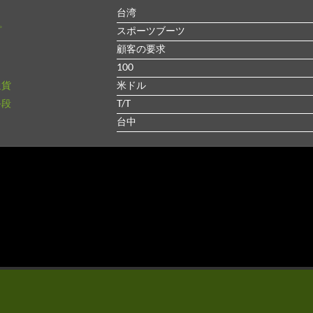
台湾
プ
スポーツブーツ
顧客の要求
100
通貨
米ドル
手段
T/T
ト
台中