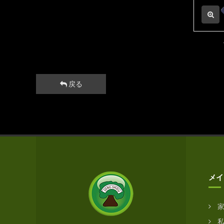
戻る
メイ
私