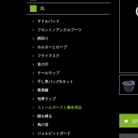
馬
サドルパッド
フロント／アンクルブーツ
胴回り
ホルターとロープ
フライマスク
首の汗
テールラップ
干し草バッグ&ネット
乗馬鞭
包帯ラップ
ストールガードと厩舎用品
鎖を縛る
説
馬の背
ジェルビットガード