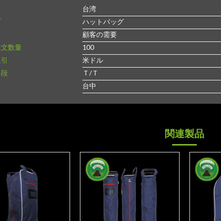
台湾
プ
ハットバッグ
顧客の需要
注文数量
100
取引
米ドル
手段
Ｔ/Ｔ
ト
台中
関連製品