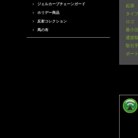
ジェルカーブチェーンガード
起源
ホリデー商品
タイ
反射コレクション
ロゴ
最小
馬の布
通貨
取引
ポー